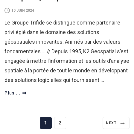
10 JUIN 2024
Le Groupe Trifide se distingue comme partenaire
privilégié dans le domaine des solutions
géospatiales innovantes. Animés par des valeurs
fondamentales … // Depuis 1995, K2 Geospatial s’est
engagée à mettre l’information et les outils d’analyse
spatiale à la portée de tout le monde en développant
des solutions logicielles qui fournissent …
Plus ...
Pagination
→
Page
Page
1
2
NEXT