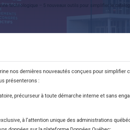
trine technologique – 5 nouveaux outils pour simplifier le catalo
itrine nos dernières nouveautés conçues pour simplifie
us présenterons :
atoire, précurseur à toute démarche interne et sans eng
;
xclusive, à l'attention unique des administrations québéc
de vos données sur la plateforme Données Québec;