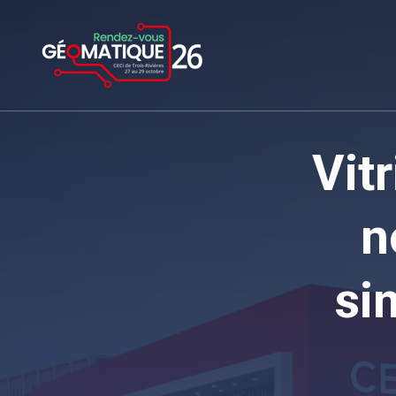
Vit
n
si