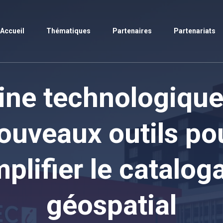
Accueil
Thématiques
Partenaires
Partenariats
rine technologique
ouveaux outils po
mplifier le catalog
géospatial