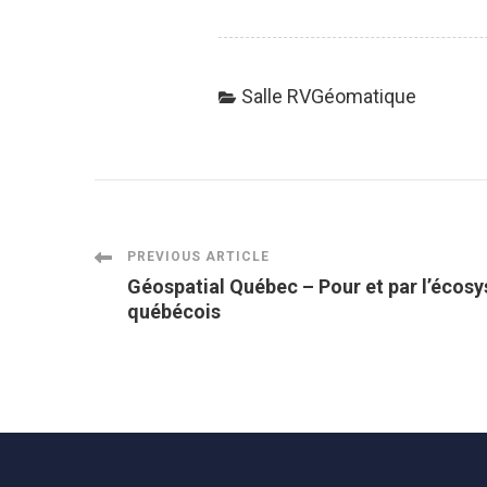
Salle RVGéomatique
Post
PREVIOUS ARTICLE
Géospatial Québec – Pour et par l’écos
québécois
Navigation