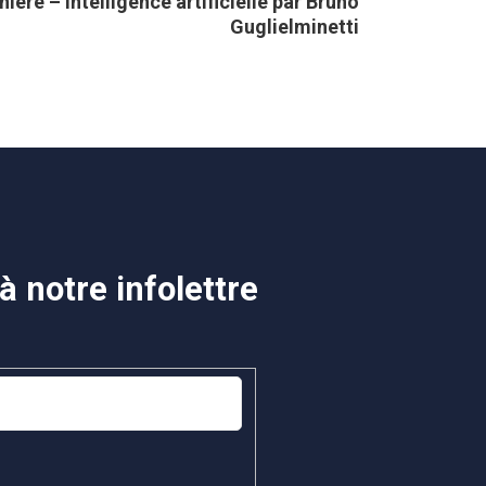
ière – Intelligence artificielle par Bruno
Guglielminetti
 notre infolettre