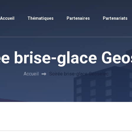
Accueil
Thématiques
Partenaires
Partenariats
ée brise-glace Geo
Accueil
Soirée brise-glace Geoselec