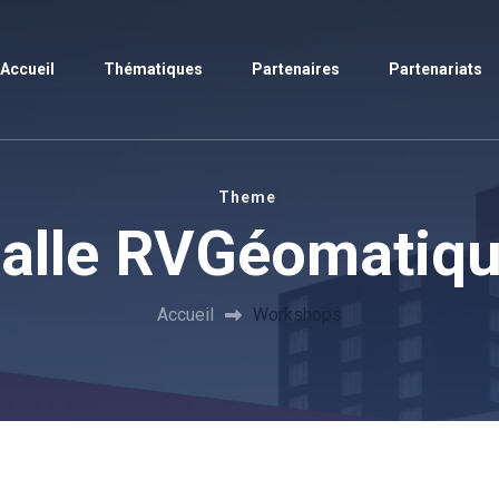
Accueil
Thématiques
Partenaires
Partenariats
:
Theme
alle RVGéomatiq
Accueil
Workshops